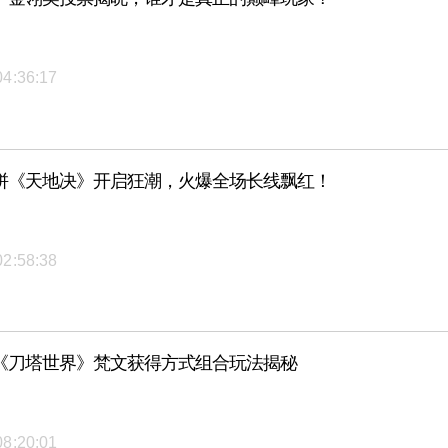
04:36:17
拼《天地决》开启狂潮，火爆全场长线飘红！
02:58:38
《刀塔世界》梵文获得方式组合玩法揭秘
08:20:01