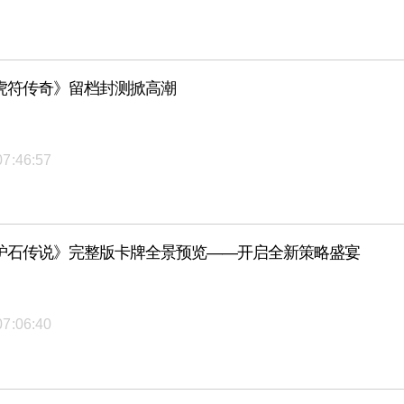
虎符传奇》留档封测掀高潮
07:46:57
炉石传说》完整版卡牌全景预览——开启全新策略盛宴
07:06:40